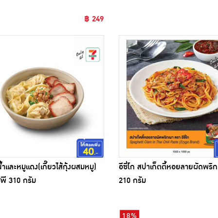
฿ 249
น้ำและหมูแดง(เกี๊ยวไส้กุ้งผสมหมู)
อีซี่โก สปาเก็ตตี้หอยลายผัดพริ
ีพี 310 กรัม
210 กรัม
18%