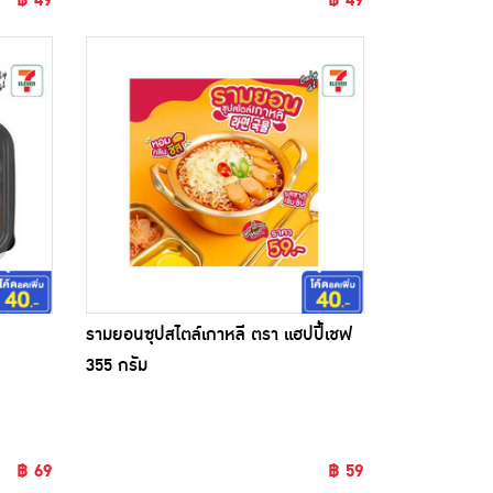
รามยอนซุปสไตล์เกาหลี ตรา แฮปปี้เชฟ
355 กรัม
฿ 69
฿ 59