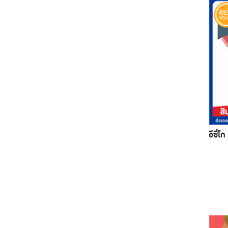
อีซี่โ