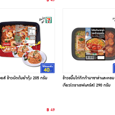
ช้อยส์ ข้าวผัดต้มยำกุ้ง 205 กรัม
ข้าวขมิ้นไก่ทิกก้ามาซาล่าและหอม
เจียว(ตราเชฟแคร์ส) 290 กรัม
฿ 49