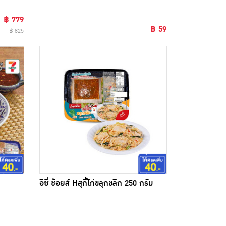
฿ 779
฿ 59
฿ 825
อีซี่ ช้อยส์ Hสุกี้ไก่ขลุกขลิก 250 กรัม