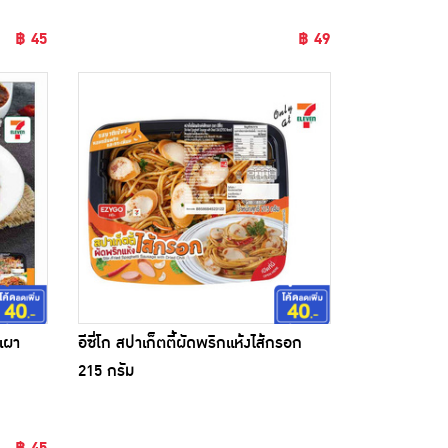
฿ 45
฿ 49
กเผา
อีซี่โก สปาเก็ตตี้ผัดพริกแห้งไส้กรอก
215 กรัม