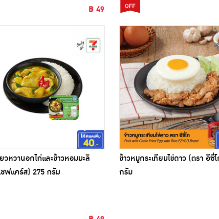
฿ 49
ียวหวานอกไก่และข้าวหอมมะลิ
ข้าวหมูกระเทียมไข่ดาว (ตรา อีซี่
เชฟแคร์ส) 275 กรัม
กรัม
฿ 49