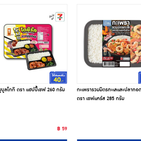
มูบูลโกกิ ตรา แฮปปี้เชฟ 260 กรัม
กะเพรารวมมิตรทะเลและปลาทอดก
ตรา เชฟแคร์ส 285 กรัม
฿ 59