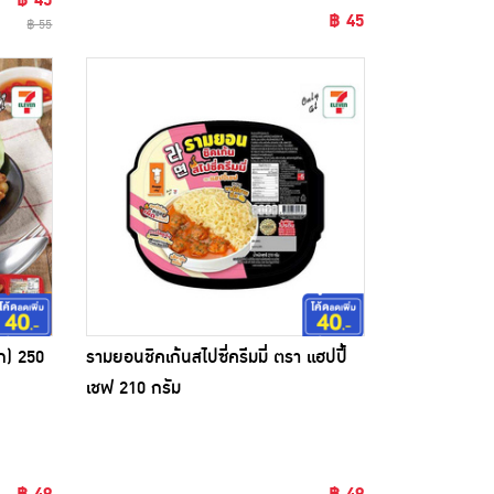
฿ 45
฿ 45
฿ 55
โก) 250
รามยอนชิคเก้นสไปซี่ครีมมี่ ตรา แฮปปี้
เชฟ 210 กรัม
฿ 49
฿ 49