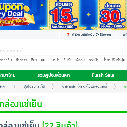
ดาวน์โหลดแอป 7-Eleven
ติ
นสารทจีน
ข้าวสาร
ดีน่า
ขนม
มาม่า
ชินจัง
พัดลม
กระเป๋า
น้ำยาปรับผ้านุ่ม
้ามาใหม่
รวมคูปองส่วนลด
Flash Sale
หลัก
ซูเปอร์มาร์เก็ต
อาหารสด ผัก ผลไม้และเบเกอรี่
ข้
กล่องแช่เย็น
กล่องแช่เย็น
(22 สินค้า)